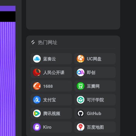
热门网址
蓝奏云
UC网盘
人民公开课
即创
1688
豆瓣网
支付宝
可汗学院
腾讯视频
GitHub
Kiro
百度地图