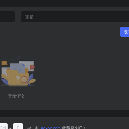
发
暂无评论...
Ctrl
+
D
键，把
aoxox.com
收藏起来吧！