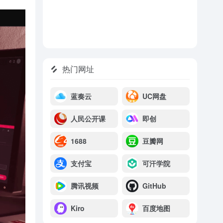
热门网址
蓝奏云
UC网盘
人民公开课
即创
1688
豆瓣网
支付宝
可汗学院
腾讯视频
GitHub
Kiro
百度地图