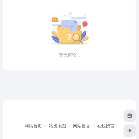
暂无评论...
网站首页
站点地图
网站提交
在线留言