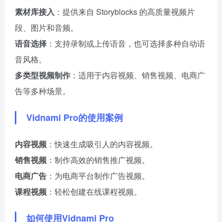
素材库接入
：提供来自 Storyblocks 的高质量视频片
段、图片和音频。
语音选择
：支持录制或上传语音，也可选择多种自动语
音风格。
多类型视频制作
：适用于内容视频、销售视频、电商广
告等多种场景。
Vidnami Pro的使用案例
内容视频
：快速生成吸引人的内容视频。
销售视频
：制作高效的销售推广视频。
电商广告
：为电商平台制作广告视频。
课程视频
：轻松创建在线课程视频。
如何使用Vidnami Pro