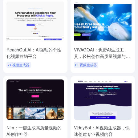
ReachOut.AI：AI驱动的个性
VIVAGOAI：免费AI生成工
化视频营销平台
具，轻松创作高质量视频与图
像
视频生成器
视频生成器
Nim：一键生成高质量视频的
ViddyBot：AI视频生成器，快
AI创作神器
速创建专业视频内容