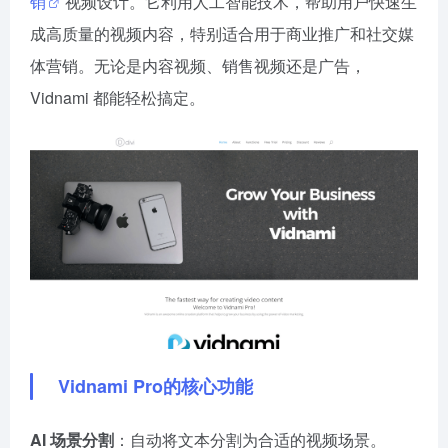
销
视频设计。它利用人工智能技术，帮助用户快速生
成高质量的视频内容，特别适合用于商业推广和社交媒
体营销。无论是内容视频、销售视频还是广告，
Vidnami 都能轻松搞定。
Vidnami Pro的核心功能
AI 场景分割
：自动将文本分割为合适的视频场景。