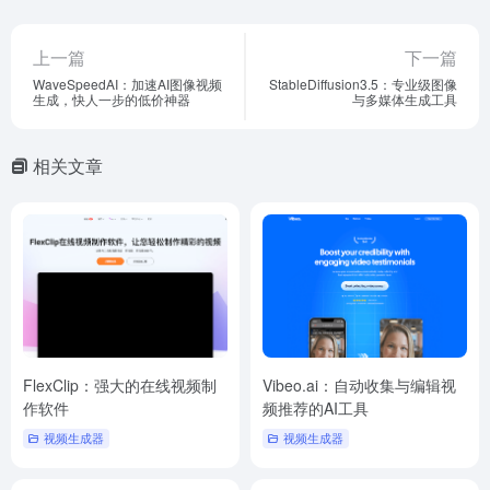
上一篇
下一篇
WaveSpeedAI：加速AI图像视频
StableDiffusion3.5：专业级图像
生成，快人一步的低价神器
与多媒体生成工具
相关文章
FlexClip：强大的在线视频制
Vibeo.ai：自动收集与编辑视
作软件
频推荐的AI工具
视频生成器
视频生成器