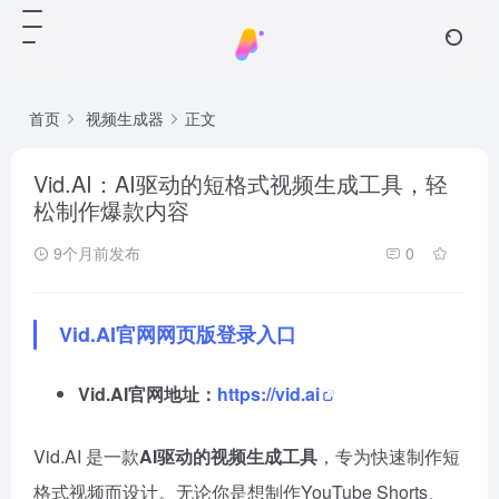
首页
视频生成器
正文
Vid.AI：AI驱动的短格式视频生成工具，轻
松制作爆款内容
9个月前发布
0
Vid.AI官网网页版登录入口
Vid.AI官网地址：
https://vid.ai
Vid.AI 是一款
AI驱动的视频生成工具
，专为快速制作短
格式视频而设计。无论你是想制作YouTube Shorts、