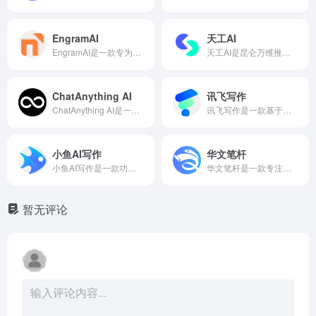
EngramAI
天工AI
EngramAI是一款专为非英语母语者优化的免费AI写作工具，通过智能校对、多风格润色和自然翻译三大功能，帮助用户轻松写出准确、流畅、专业的英文内容。
天工AI是昆仑万维推出的自研大模型智能助手，集智能对话、内容创作、代码生成、文档处理于一体，以免费、高效、多模态的能力为个人与企业提供强大的AI生产力支持。天工AI官网网页版入口地址是：https://www.tiangong.cn/
ChatAnything AI
讯飞写作
ChatAnything AI是一款全能型AI对话平台，支持内容创作、代码编写、数据分析与策略规划，让用户通过自然对话完成各种复杂任务。ChatAnything AI官网网页版入口是：https://www.chatanything.ai/
讯飞写作是一款基于科大讯飞星火大模型的AI智能写作助手，通过AI对话、多场景模板和素材解析等功能，为用户提供会议纪要、公文写作、工作总结、论文摘要等60+场景的一站式智能创作解决方案。
小鱼AI写作
华文笔杆
小鱼AI写作是一款功能强大的在线AI创作平台，提供涵盖自媒体、职场办公、学术研究、短视频、电商文案等全场景的智能写作服务，并支持用户创建自定义应用，是提升内容生产效率的全能型AI助手。
华文笔杆是一款专注于政务场景的AI公文写作辅助工具，通过智能生成、专业润色和安全部署，助力机关单位高效产出规范公文。
暂无评论