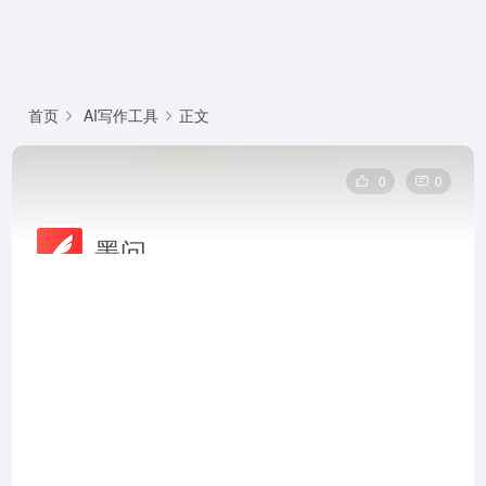
首页
AI写作工具
正文
0
0
墨问
墨问是一款集AI创作、付费订阅与私域运营于一体的内
容平台，助力创作者实现深度表达与价值变现。墨问官
网网页版入口是：https://mowen.cn/
墨问官网网页版
2026-07-20