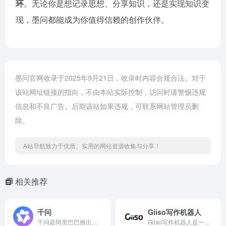
环
。无论你是想记录思想、分享知识，还是实现知识变
现，墨问都能成为你值得信赖的创作伙伴。
墨问官网收录于2025年9月21日，收录时内容合规合法。对于
该站网址链接的指向，不由本站实际控制，访问时请警惕违规
信息和不良广告。后期该站如果违规，可联系网站管理员删
除。
A站导航致力于优质、实用的网站资源收集与分享！
相关推荐
千问
Giiso写作机器人
千问是阿里巴巴推出的超大规模语言模型，具备强大的对话、创作、推理与编程能力，既可作为个人智能助手，也可作为企业AI底座，全面赋能工作、学习与创新。
Giiso写作机器人是一款AI内容创作辅助工具，提供智能写作、文章改写、AI文生图、PPT生成等功能，赋能媒体、企业实现高效、高质量的内容生产。