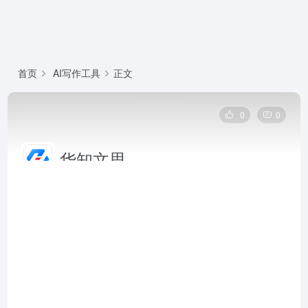
首页
AI写作工具
正文
0
0
华知文思
华知文思是同方知网与华为联合打造的中华知识大模
型，基于海量权威学术资源，为科技创新、学术研究、
科学决策等场景提供可信、可溯源的智能化知识服务。
华知文思官网网页版
2026-07-20