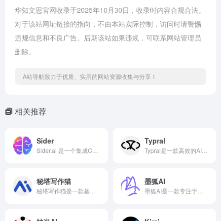
华知文思官网收录于2025年10月30日，收录时内容合规合法。
对于该站网址链接的指向，不由本站实际控制，访问时请警惕
违规信息和不良广告。后期该站如果违规，可联系网站管理员
删除。
A站导航致力于优质、实用的网站资源收集与分享！
相关推荐
Sider
Typral
Sider.ai 是一个集成ChatGPT、Claude、Gemini等多模型的AI工作伙伴平台，通过浏览器插件提供网页总结、AI聊天、代码修复、翻译润色等一站式智能服务。
Typral是一款高效的AI写作浏览器插件，支持选中文本后快速优化、简化、翻译及生成回复，显著提升日常文本处理效率。
秘塔写作猫
墨狐AI
秘塔写作猫是一款基于自研大模型MetaLLM的AI智能写作与文档协作平台，提供AI辅助创作、内容润色等功能，并采用TLS和RSA加密等技术保障用户数据隐私与安全。秘塔写作猫官网网页版入口是：xiezuocat.com
墨狐AI是一款专注于网文创作的AI写作助手，通过网文续写、短故事生成、大纲构建等强大功能，结合新用户无限字数免费体验的福利，帮助作者轻松实现日更两万字，大幅提升创作效率与质量。