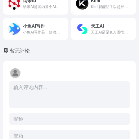
纳米AI
Kimi
纳米AI是国内首个AI智能体蜂群平台，通过调用多个专业化智能体协同工作，实现“一句话生成专家级视频、报告、PPT”的高效创作，是面向未来的智能化内容生成与决策支持平台。纳米AI官网网页版入口地址是：https://www.n.cn/
Kimi智能助手以超长上下文处理为核心，集文档分析、PPT生成、编程辅助于一体，是高效办公与深度研究的得力AI伙伴。Kimi官网网页版入口地址是：https://www.kimi.com/
小鱼AI写作
天工AI
小鱼AI写作是一款功能强大的在线AI创作平台，提供涵盖自媒体、职场办公、学术研究、短视频、电商文案等全场景的智能写作服务，并支持用户创建自定义应用，是提升内容生产效率的全能型AI助手。
天工AI是昆仑万维推出的自研大模型智能助手，集智能对话、内容创作、代码生成、文档处理于一体，以免费、高效、多模态的能力为个人与企业提供强大的AI生产力支持。天工AI官网网页版入口地址是：https://www.tiangong.cn/
暂无评论