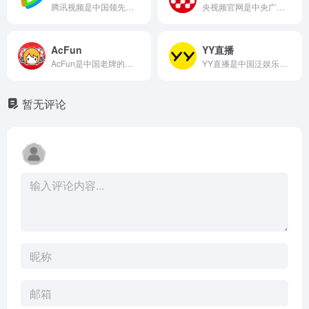
腾讯视频是中国领先的综合在线视频平台，提供电视剧、电影、综艺、动漫、体育、纪录片等全品类正版内容，支持多端观看、个性化推荐与VIP会员服务。腾讯视频官网网页版入口是：https://v.qq.com/
央视频官网是中央广播电视总台推出的国家级5G新媒体平台首页，提供全频道直播、精品内容与慢直播服务，主打“有品质的视频社交媒体”体验。央视频免费电视直播官网网页版入口是：https://yangshipin.cn/tv/home
AcFun
YY直播
AcFun是中国老牌的二次元弹幕视频社区(简称“A站”)，提供新番动画、用户原创视频（VUP）、直播等内容，以独特的社区文化和“AC娘”品牌活动著称。AcFun官网网页版入口是：https://www.acfun.cn/
YY直播是中国泛娱乐直播的开创者，提供音乐、舞蹈、脱口秀、游戏等多元化直播内容，以强互动、技术创新和公会生态为核心。YY官网网页版入口是：https://www.yy.com/
暂无评论