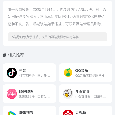
快手官网收录于2025年8月4日，收录时内容合规合法。对于该
站网址链接的指向，不由本站实际控制，访问时请警惕违规信
息和不良广告。后期该站如果违规，可联系网站管理员删除。
A站导航致力于优质、实用的网站资源收集与分享！
相关推荐
抖音
QQ音乐
抖音官网是中国大陆版的短视频平台，提供个性化推荐、AI创作工具、直播、电商等功能，需中国大陆手机号注册，内容生态覆盖娱乐、知识、本地生活等多个领域。抖音官网网页版入口是：https://www.douyin.com/
QQ音乐官网是腾讯推出的正版音乐流媒体平台Web入口，提供亿级曲库、无损音质、智能推荐与多端同步服务，打造全方位音乐体验。QQ音乐网页版入口地址是：https://y.qq.com/
哔哩哔哩
斗鱼直播
哔哩哔哩是中国领先的年轻人文化社区，以弹幕互动、PUGV创作、兴趣圈层为核心，覆盖动画、游戏、知识、生活等全品类视频内容。哔哩哔哩B站官网网页版入口地址是：https://www.bilibili.com/
斗鱼直播是中国领先的游戏直播平台，提供高清、快捷、流畅的视频直播和游戏赛事直播服务，包含英雄联盟lol直播、穿越火线cf直播、dota2直播、美女直播等各类热门游戏赛事直播和各种名家大神游戏直播带给你不一样的视听体验。斗鱼官网网页版入口是：https://www.douyu.com/
腾讯视频
央视频