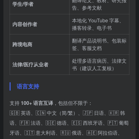
翻译论文、教材、研究报
学生/学者
告、参考文献
本地化 YouTube 字幕、
内容创作者
播客转录、电子书
翻译产品说明书、包装标
跨境电商
签、客服文档
处理多语言病历、法律文
法律/医疗从业者
书（建议人工复核）
语言支持
支持
100+ 语言互译
，包括但不限于：
🇬🇧 英语、🇨🇳 中文（简/繁）、🇯🇵 日语、🇰🇷 韩
语、🇫🇷 法语、🇩🇪 德语、🇪🇸 西班牙语、🇵🇹 葡萄
牙语、🇮🇹 意大利语、🇷🇺 俄语、🇦🇪 阿拉伯语、