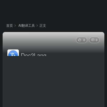
首页
AI翻译工具
正文
0
0
Doc2Lang
Doc2Lang是一个支持100+文件格式与语言的AI文档翻
译平台，可精准翻译Word、PDF、Excel、PPT、图
片、字幕、音视频等，并完美保留原始格式，按需付
费，安全可靠。Doc2Lang官网网页版入口是：
https://doc2lang.com/zh