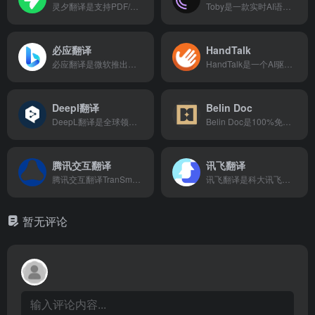
灵夕翻译是支持PDF/Word的专业AI文档翻译平台，50+语种、多大模型可选，完美保留原版布局，适用于学术、法律、商务等高要求场景。灵夕翻译官网网页版入口地址是：https://lingxifanyi.com/
Toby是一款实时AI语音翻译工具，可在任何视频通话中提供双向同声传译与双语字幕，支持15+语言，适用于会议、社交、医疗等跨语言场景。Toby官网网页版入口地址是：https://www.trytoby.com/
必应翻译
HandTalk
必应翻译是微软推出的免费AI翻译平台，支持70+语种文本与语音翻译，深度集成于Windows、Office和Edge浏览器，提供Azure企业级API。必应翻译官网网页版入口地址是：https://www.bing.com/translator/
HandTalk是一个AI驱动的手语翻译平台，通过虚拟角色将网页和视频内容实时转换为美国手语（ASL）或巴西手语（Libras），助力企业和机构实现数字无障碍。HandTalk官网网页版入口是：https://www.handtalk.me/
Deepl翻译
Belin Doc
DeepL翻译是全球领先的AI翻译平台，以超高准确率著称，支持33种语言文本与文档翻译，提供术语表、API与企业级安全，适用于专业与商业场景。DeepL翻译官网网页版入口地址是：https://www.deepl.com/
Belin Doc是100%免费的AI文档翻译平台，支持 PDF/Word/PPT 等多格式，无需登录，高保真还原排版，集成 Gemini、ChatGPT、Claude 等大模型。Belin Doc官网网页版入口地址是：https://belindoc.com/
腾讯交互翻译
讯飞翻译
腾讯交互翻译TranSmart是腾讯推出的AI多语言平台，支持文本、文档、音视频翻译，100%保留格式，提供术语库、协同编辑与企业私有化部署。腾讯交互翻译TranSmart官网网页版入口地址是：https://transmart.qq.com/
讯飞翻译是科大讯飞推出的AI多模态翻译平台，支持140+语种文本、文档、图片、语音翻译，依托星火大模型与语音技术，提供高准确率、企业级安全的翻译服务。讯飞翻译官网网页版入口地址是：https://fanyi.xfyun.cn/
暂无评论