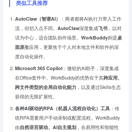
类似工具推荐
AutoClaw
（智谱AI）
：两者都将AI执行力带入工作
流，但切入点不同。
AutoClaw
深度集成
飞书
，以对
话为中心，适合团队协作场景。
WorkBuddy
则是
桌
面原生
应用，更聚焦于个人对本地文件和软件的深
度自动化操作。
Microsoft 365 Copilot
：微软的AI助手，深度集成
在Office套件中。WorkBuddy的优势在于其
跨应用、
跨文件类型的全局自动化能力
，以及通过Skills生态
获得的无限扩展性。
各种AI驱动的RPA（机器人流程自动化）工具
：传
统RPA需要用户手动录制或配置流程。WorkBuddy
由
自然语言驱动、AI自主规划
，在易用性和智能性