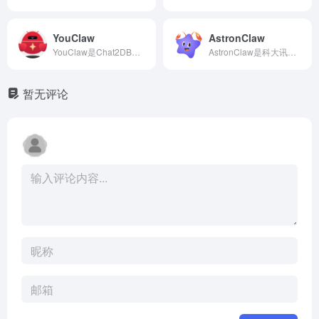
YouClaw
AstronClaw
YouClaw是Chat2DB团队推出的零门槛桌面级AI智能体，无需配置环境，下载即用，能自动处理文档、操作浏览器及管理社群，是OpenClaw的极简平民版。YouClaw官网网页版入口地址是：https://youclaw.dev/
AstronClaw是科大讯飞推出的云端OpenClaw服务，采用沙箱隔离技术守护数据安全，支持多模型切换与主流IM接入。AstronClaw官网网页版入口地址是：https://agent.xfyun.cn/astron-claw
暂无评论