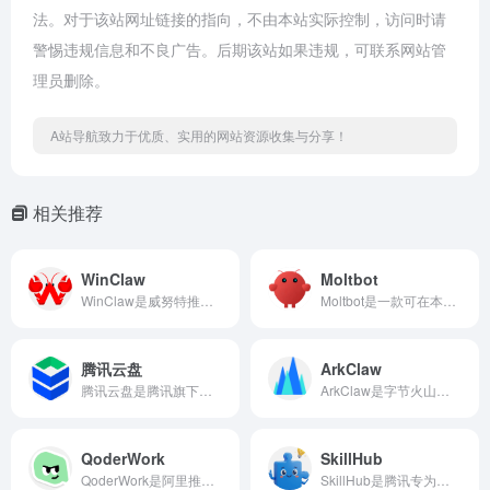
法。对于该站网址链接的指向，不由本站实际控制，访问时请
警惕违规信息和不良广告。后期该站如果违规，可联系网站管
理员删除。
A站导航致力于优质、实用的网站资源收集与分享！
相关推荐
WinClaw
Moltbot
WinClaw是威努特推出的安全版OpenClaw，以五层硬核安全防护体系确立AI Agent安全基准，支持Windows原生运行与手机远程操控。
Moltbot是一款可在本地设备部署的开源个人AI助理，通过集成日常聊天软件作为控制入口，能真正执行任务而非仅提供对话，致力于将数据主权与自动化能力交还给用户。Moltbot官网网页版入口是：https://www.molt.bot/
腾讯云盘
ArkClaw
腾讯云盘是腾讯旗下提供大容量存储、智能管理、多重安全防护、多端协同的专业云存储平台，支持个人数据备份与企业协作，通过网页端及多端客户端满足用户随时随地访问数据的需求。
ArkClaw是字节火山引擎推出的云端SaaS版OpenClaw，支持多模型调度与飞书深度集成，助力企业与个人零门槛打造专属AI数字员工。ArkClaw官网网页版入口地址是：https://www.volcengine.com/product/arkclaw
QoderWork
SkillHub
QoderWork是阿里推出的桌面级AI智能体，通过本地沙盒执行和自然语言驱动，能自主操作本地文件与应用，自动完成复杂工作流，让AI真正成为你的“数字员工”。QoderWork官网网页版入口地址是：https://qoder.com/qoderwork
SkillHub是腾讯专为中国开发者优化的AI技能社区，镜像ClawHub超1.3万技能，提供高速下载、安全审计与官方精选榜单。SkillHub官网网页版入口地址是：https://skillhub.tencent.com/