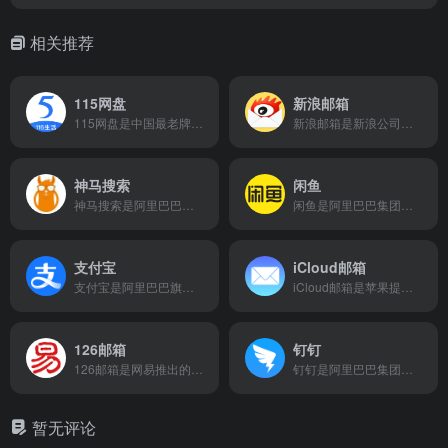
相关推荐
115网盘
新浪邮箱
115网盘是中国最老牌的个人云存储服务，以超大存储空间、强大的离线下载功能和“类操作系统”的文件管理体验著称，是资源收藏者和追求数据长期保存用户的“数字仓库”。
新浪邮箱是新浪公司推出的电子邮件服务，以@ sina.com等经典域名为代表，集超大存储、智能反垃圾、大附件传输及与微博、新闻生态的深度整合于一体，为用户提供安全、高效、智慧的沟通体验。新浪邮箱官网网页版入口地址是：https://mail.sina.com.cn/
神马搜索
闲鱼
神马搜索是阿里巴巴旗下UC推出的移动搜索引擎，依托UC浏览器的庞大用户群和阿里电商生态，专注于提供快速、精准的移动端搜索服务，尤其在商品购物和本地生活领域具备场景化优势。
闲鱼是阿里巴巴集团旗下的二手闲置交易平台，于2014年正式推出。用户可以免费发布闲置物品，包括手机数码、家居用品、书籍、服饰等，实现个人对个人（C2C）的买卖。
支付宝
iCloud邮箱
支付宝是阿里巴巴旗下蚂蚁集团推出的全球领先数字支付与生活服务平台，集扫码支付、余额宝理财、芝麻信用、花呗信贷、城市服务、本地生活及蚂蚁森林公益于一体，通过科技赋能，为用户提供安全、便捷、普惠的全方位数字生活解决方案。
iCloud邮箱是苹果提供的私密安全邮箱服务，集成于苹果设备，支持撤销发送、邮件分类等功能，通过iCloud+可使用隐藏邮件地址和自定义域名等高级隐私与个性化功能。iCloud邮箱邮件服务官网网页版入口地址是：https://www.icloud.com/mail
126邮箱
钉钉
126邮箱是网易推出的经典免费电子邮件服务，以简洁界面、超大容量、强大反垃圾能力和高效邮件管理工具，为用户提供稳定可靠的沟通体验。126邮箱官网网页版入口地址是：https://mail.126.com/
钉钉是阿里巴巴集团打造的企业级智能移动办公平台，集沟通、协作、管理、应用开发于一体，通过DING消息、音视频会议、智能人事、低代码开发和AI助手等功能，助力企业实现高效协同与数字化转型。钉钉官网网页版入口地址是：https://www.dingtalk.com/
暂无评论