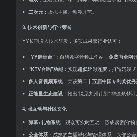
二次元
：虚拟主播、动漫才艺。
3.
技术创新与行业荣誉
YY长期投入技术研发，多项成果获行业认可：
“YY调音台”
：自研数字音频工作站，
免费向全网
“KTV合唱”功能
：实现
超低延时连麦
，打造沉浸式
多人音视频系统
：荣获
第二十五届中国专利奖优秀
正能量生态建设
：推出“悦见九州计划”“非遗筑梦
4.
强互动与社区文化
弹幕+礼物系统
：观众可实时互动，形成紧密的“粉丝
公会体系
：成熟的主播孵化与管理体系，头部公会如“