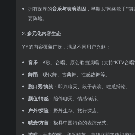
拥有深厚的
音乐与表演基因
，早期以“网络歌手”“
要阵地。
2.
多元化内容生态
YY的内容覆盖广泛，满足不同用户兴趣：
音乐
：K歌、合唱、原创歌曲演唱（支持“KTV合唱
舞蹈
：现代舞、古典舞、性感热舞等。
脱口秀/搞笑
：即兴聊天、段子表演、吃瓜辩论。
颜值/情感
：陪伴聊天、情感倾诉。
户外/探险
：野外生存、旅行探店。
喊麦/方言
：极具中国特色的表演形式。
游戏
：王者荣耀、和平精英、英雄联盟等热门游戏