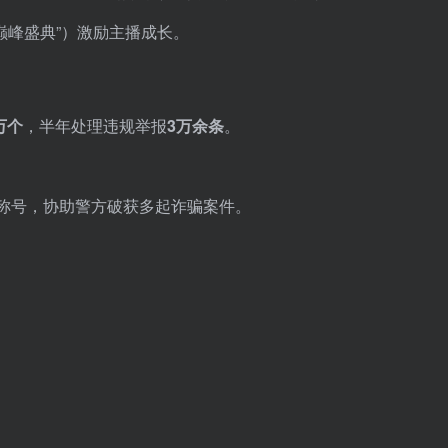
巅峰盛典”）激励主播成长。
5万个
，半年处理违规举报
3万余条
。
位”称号，协助警方破获多起诈骗案件。