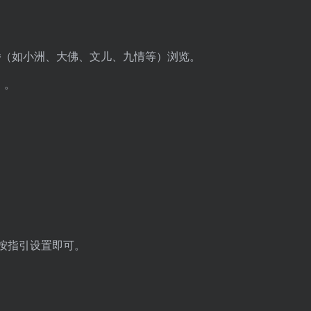
播
（如小洲、大佛、文儿、九情等）浏览。
）。
，按指引设置即可。