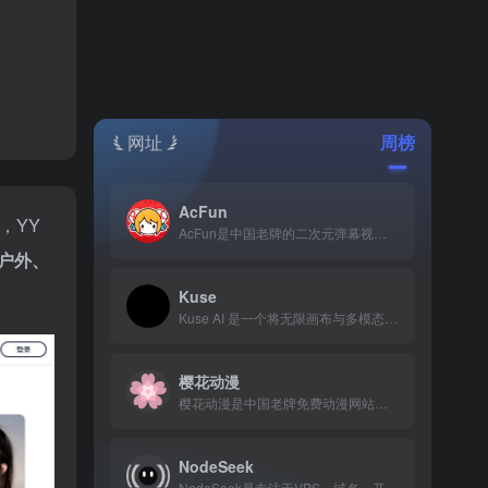
网址
周榜
AcFun
，YY
AcFun是中国老牌的二次元弹幕视频社区(简称“A站”)，提供新番动画、用户原创视频（VUP）、直播等内容，以独特的社区文化和“AC娘”品牌活动著称。AcFun官网网页版入口是：https://www.acfun.cn/
户外、
Kuse
Kuse AI 是一个将无限画布与多模态 AI 深度融合、透明可信、视觉友好的创意与工作平台。
樱花动漫
樱花动漫是中国老牌免费动漫网站，凭借海量资源、极速更新和免注册特性，成为无数二次元爱好者追番、补番的首选平台。樱花动漫官网网页版入口地址是：https://www.yinhuadm.one/
NodeSeek
NodeSeek是专注于VPS、域名、开发技术的高品质中文社区，以纯净、专业、高效的讨论环境，成为主机爱好者和开发者的信息枢纽。