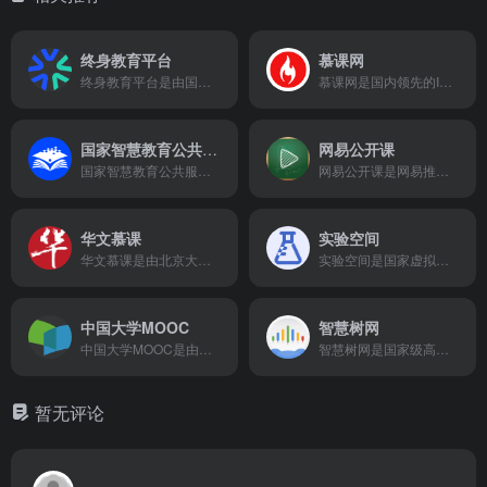
终身教育平台
慕课网
终身教育平台是由国家开放大学主办的国家级公共服务平台，汇聚了健康、兴趣、职场、人文等领域的海量免费课程，致力于为全民提供便捷、开放的终身学习服务。
慕课网是国内领先的IT在线学习平台，专注于提供涵盖前端、后端、人工智能、大数据等领域的体系化课程和实战项目，帮助学习者系统掌握技能，实现职业发展和提薪目标。
国家智慧教育公共服务平台
网易公开课
国家智慧教育公共服务平台是由教育部主办的国家级综合平台，整合了优质教育资源和政务服务，提供从德育美育到学历认证、就业招聘等“全链路”服务，是教育数字化战略的核心枢纽。
网易公开课是网易推出的免费在线教育平台，汇集了哈佛、耶鲁等全球顶尖名校课程、TED演讲和可汗学院等内容，致力于为中文用户提供无门槛的高质量知识服务。
华文慕课
实验空间
华文慕课是由北京大学创办的公益性中文慕课平台，秉承开放、共享的原则，免费提供高质量的在线课程，致力于推动教育公平和终身学习。
实验空间是国家虚拟仿真实验教学项目共享服务平台，汇聚了全国高校4900余个优质虚拟仿真实验项目，涵盖工、理、医、农、文、法等多学科，为高校师生提供“虚实结合”的国家级实验教学资源共享服务。
中国大学MOOC
智慧树网
中国大学MOOC是由高等教育出版社与网易联合推出的优质在线课程学习平台，汇聚了852所高校的精品课程，为学习者提供免费或认证的大学教育，让优质高等教育触手可及。
智慧树网是国家级高等教育智慧教育平台，为全国高校提供在线课程、直播互动、虚拟实验、学分管理等一站式智慧教学服务，致力于推动优质教育资源共享和教育公平。
暂无评论