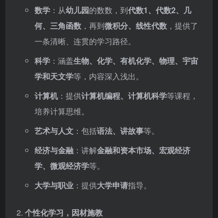
数学
：从
幼儿园
的数数，到
代数1、代数2、几
何、三角函数
，再到
微积分、线性代数
，提供了
一条清晰、连贯的学习路径。
科学
：涵盖
生物、化学、有机化学、物理、宇宙
学和天文学
等，内容深入浅出。
计算机
：提供
计算机编程、计算机科学
等课程，
培养计算思维。
艺术与人文
：包括
语法、讲故事
等。
经济与金融
：讲解
金融和资本市场、宏观经济
学、微观经济学
等。
大学与职业
：提供
大学申请
指导。
个性化学习，因材施教