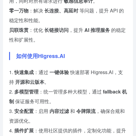
用，同时对所有请求进行
敏感信息审计
。
零一万物
：解决
长连接、高延时
等问题，提升 API 的
稳定性和性能。
贝联珠贯
：优化
长链接访问
，提升
AI 推理服务
的稳定
性和扩展性。
如何使用Higress.AI
1.
快速集成
：通过
一键体验
快速部署 Higress.AI，支
持
开源和云版本
。
2.
多模型管理
：统一管理多种大模型，通过
fallback 机
制
保证服务可用性。
3.
安全配置
：启用
内容过滤
和
令牌限流
，确保合规和
资源优化。
4.
插件扩展
：使用社区提供的插件，定制化功能，提升