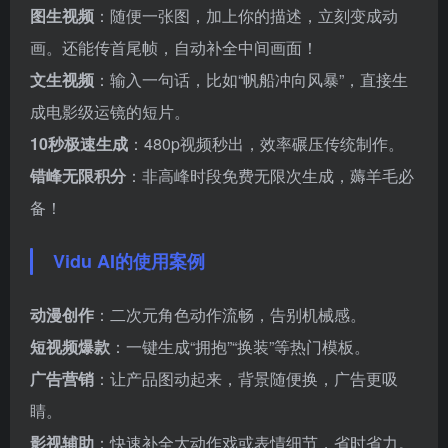
图生视频
：随便一张图，加上你的描述，立刻变成动
画。还能传首尾帧，自动补全中间画面！
文生视频
：输入一句话，比如“帆船冲向风暴”，直接生
成电影级运镜的短片。
10秒极速生成
：480p视频秒出，效率碾压传统制作。
错峰无限积分
：非高峰时段免费无限次生成，薅羊毛必
备！
Vidu AI的使用案例
动漫创作
：二次元角色动作流畅，告别机械感。
短视频爆款
：一键生成“拥抱”“换装”等热门模板。
广告营销
：让产品图动起来，背景随便换，广告更吸
睛。
影视辅助
：快速补全大动作戏或表情细节，省时省力。