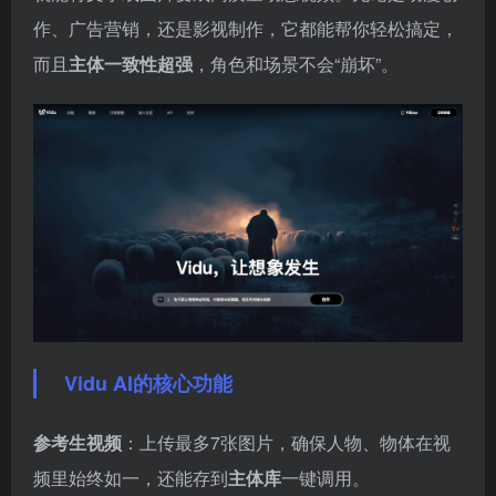
作、广告营销，还是影视制作，它都能帮你轻松搞定，
而且
主体一致性超强
，角色和场景不会“崩坏”。
Vidu AI的核心功能
参考生视频
：上传最多7张图片，确保人物、物体在视
频里始终如一，还能存到
主体库
一键调用。