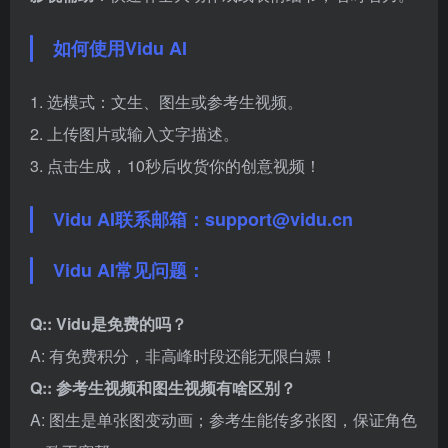
如何使用Vidu AI
1. 选模式：文生、图生或参考生视频。
2. 上传图片或输入文字描述。
3. 点击生成，10秒后收货你的创意视频！
Vidu AI联系邮箱：support@vidu.cn
Vidu AI常见问题：
Q:: Vidu是免费的吗？
A: 有免费积分，非高峰时段还能无限白嫖！
Q:: 参考生视频和图生视频有啥区别？
A: 图生是单张图变动画；参考生能传多张图，保证角色