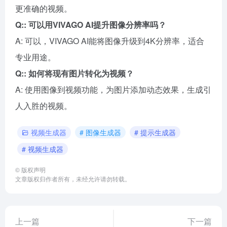
更准确的视频。
Q:: 可以用VIVAGO AI提升图像分辨率吗？
A: 可以，VIVAGO AI能将图像升级到4K分辨率，适合
专业用途。
Q:: 如何将现有图片转化为视频？
A: 使用图像到视频功能，为图片添加动态效果，生成引
人入胜的视频。
视频生成器
# 图像生成器
# 提示生成器
# 视频生成器
©
版权声明
文章版权归作者所有，未经允许请勿转载。
上一篇
下一篇