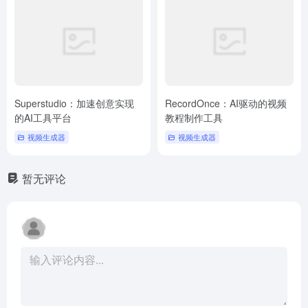
Superstudio：加速创意实现
RecordOnce：AI驱动的视频
的AI工具平台
教程制作工具
视频生成器
视频生成器
暂无评论