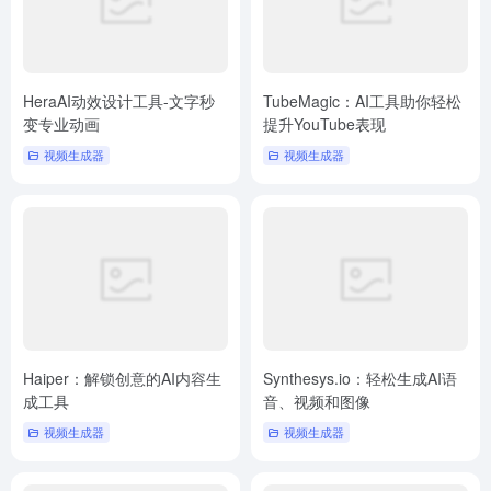
HeraAI动效设计工具-文字秒
TubeMagic：AI工具助你轻松
变专业动画
提升YouTube表现
视频生成器
视频生成器
Haiper：解锁创意的AI内容生
Synthesys.io：轻松生成AI语
成工具
音、视频和图像
视频生成器
视频生成器