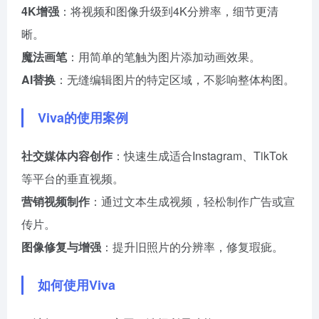
4K增强
：将视频和图像升级到4K分辨率，细节更清
晰。
魔法画笔
：用简单的笔触为图片添加动画效果。
AI替换
：无缝编辑图片的特定区域，不影响整体构图。
Viva的使用案例
社交媒体内容创作
：快速生成适合Instagram、TikTok
等平台的垂直视频。
营销视频制作
：通过文本生成视频，轻松制作广告或宣
传片。
图像修复与增强
：提升旧照片的分辨率，修复瑕疵。
如何使用Viva