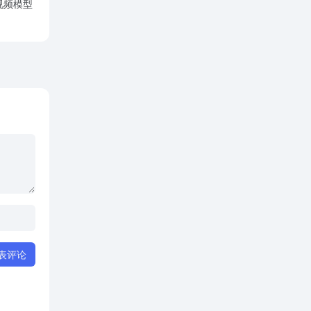
视频模型
表评论