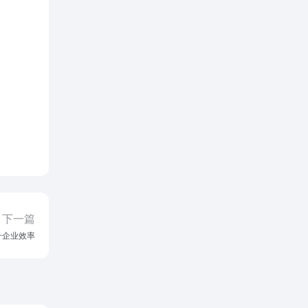
下一篇
提升企业效率