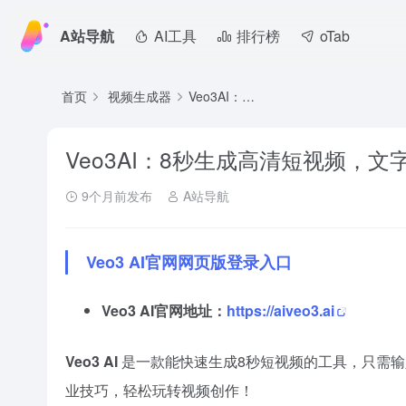
A站导航
AI工具
排行榜
oTab
首页
视频生成器
Veo3AI：8秒生成高清短视频，文字图片一键变动态
Veo3AI：8秒生成高清短视频，
9个月前发布
A站导航
Veo3 AI官网网页版登录入口
Veo3 AI官网地址：
https://aiveo3.ai
Veo3 AI
是一款能快速生成8秒短视频的工具，只需
业技巧，轻松玩转视频创作！