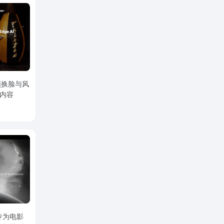
I视频换脸与风
款内容
y：专为电影