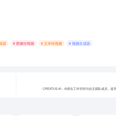
。
成器
# 图像转视频
# 文本转视频
# 视频生成器
CREATUS.AI：AI原生工作空间与自主团队成员，