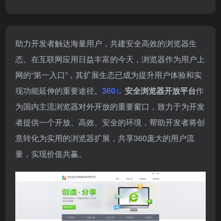
助力开发者触达海量用户，共建安全高效的浏览器生
态。在互联网应用日益丰富的今天，浏览器作为用户上
网的“第一入口”，其扩展生态已成为提升用户体验和实
现功能延伸的重要途径。
360
安全浏览器开放平台
作
为国内主流浏览器对外开放的重要窗口，致力于为开发
者提供一个开放、高效、安全的环境，帮助开发者将创
意转化为实用的浏览器扩展，共享360庞大的用户流
量，实现价值共赢。