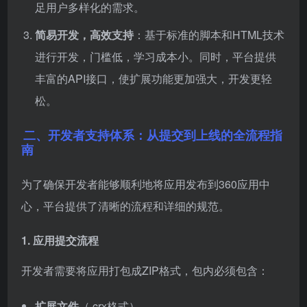
足用户多样化的需求。
简易开发，高效支持
：基于标准的脚本和HTML技术
进行开发，门槛低，学习成本小。同时，平台提供
丰富的API接口，使扩展功能更加强大，开发更轻
松。
二、开发者支持体系：从提交到上线的全流程指
南
为了确保开发者能够顺利地将应用发布到360应用中
心，平台提供了清晰的流程和详细的规范。
1. 应用提交流程
开发者需要将应用打包成ZIP格式，包内必须包含：
扩展文件
（.crx格式）