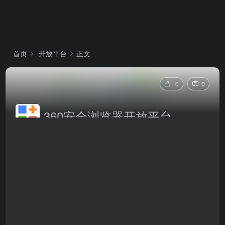
首页
开放平台
正文
0
0
360安全浏览器开放平台
360安全浏览器开放平台为开发者提供了一个触达海量
用户的渠道，通过提交符合安全与体验标准的扩展应
用，共建繁荣、安全的浏览器生态。
360安全浏览器开放平台网页版入口
2026-07-19