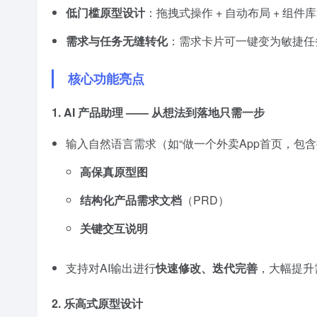
低门槛原型设计
：拖拽式操作 + 自动布局 + 组
需求与任务无缝转化
：需求卡片可一键变为敏捷任
核心功能亮点
1.
AI 产品助理 —— 从想法到落地只需一步
输入自然语言需求（如“做一个外卖App首页，包含
高保真原型图
结构化产品需求文档
（PRD）
关键交互说明
支持对AI输出进行
快速修改、迭代完善
，大幅提升
2.
乐高式原型设计