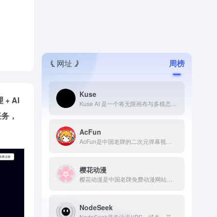
网址
周榜
Kuse
+ AI
Kuse AI 是一个将无限画布与多模态 AI 深度融合、透明可信、视觉友好的创意与工作平台。
任务，
AcFun
AcFun是中国老牌的二次元弹幕视频社区(简称“A站”)，提供新番动画、用户原创视频（VUP）、直播等内容，以独特的社区文化和“AC娘”品牌活动著称。AcFun官网网页版入口是：https://www.acfun.cn/
樱花动漫
樱花动漫是中国老牌免费动漫网站，凭借海量资源、极速更新和免注册特性，成为无数二次元爱好者追番、补番的首选平台。樱花动漫官网网页版入口地址是：https://www.yinhuadm.one/
NodeSeek
NodeSeek是专注于VPS、域名、开发技术的高品质中文社区，以纯净、专业、高效的讨论环境，成为主机爱好者和开发者的信息枢纽。