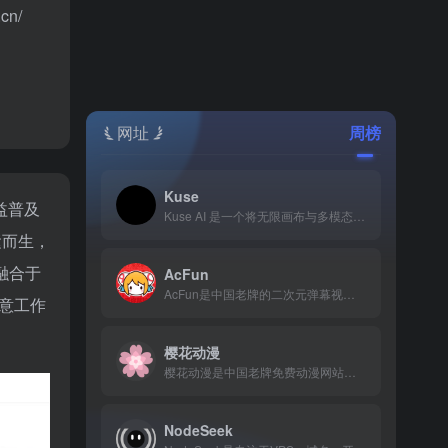
n/
网址
周榜
Kuse
益普及
Kuse AI 是一个将无限画布与多模态 AI 深度融合、透明可信、视觉友好的创意与工作平台。
运而生，
融合于
AcFun
AcFun是中国老牌的二次元弹幕视频社区(简称“A站”)，提供新番动画、用户原创视频（VUP）、直播等内容，以独特的社区文化和“AC娘”品牌活动著称。AcFun官网网页版入口是：https://www.acfun.cn/
意工作
樱花动漫
樱花动漫是中国老牌免费动漫网站，凭借海量资源、极速更新和免注册特性，成为无数二次元爱好者追番、补番的首选平台。樱花动漫官网网页版入口地址是：https://www.yinhuadm.one/
NodeSeek