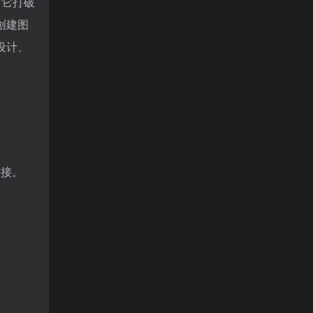
具。它打破
创建图
设计、
连接。