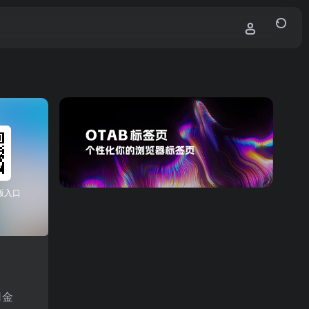
版入口
司金