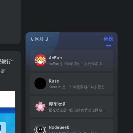
网址
周榜
AcFun
品银行
”
AcFun是中国老牌的二次元弹幕视频社区(简称“A站”)，提供新番动画、用户原创视频（VUP）、直播等内容，以独特的社区文化和“AC娘”品牌活动著称。AcFun官网网页版入口是：https://www.acfun.cn/
、高
Kuse
Kuse AI 是一个将无限画布与多模态 AI 深度融合、透明可信、视觉友好的创意与工作平台。
樱花动漫
樱花动漫是中国老牌免费动漫网站，凭借海量资源、极速更新和免注册特性，成为无数二次元爱好者追番、补番的首选平台。樱花动漫官网网页版入口地址是：https://www.yinhuadm.one/
NodeSeek
NodeSeek是专注于VPS、域名、开发技术的高品质中文社区，以纯净、专业、高效的讨论环境，成为主机爱好者和开发者的信息枢纽。