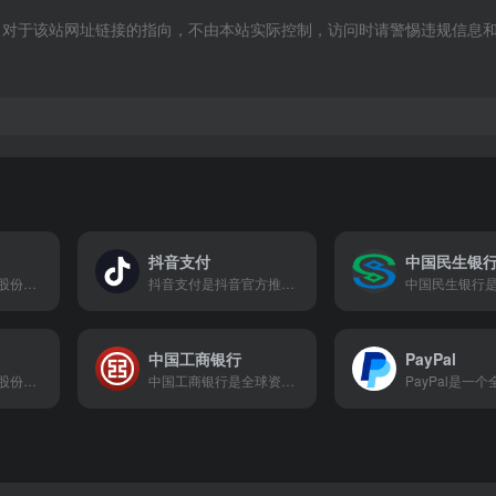
法。对于该站网址链接的指向，不由本站实际控制，访问时请警惕违规信息
抖音支付
中国民生银
浙商银行是全国性股份制商业银行，以金融科技为核心战略，创新打造“池化融资平台”、“应收款链平台”等特色业务，致力于为中小企业、民营企业和实体经济提供高效、便捷的综合金融服务。
抖音支付是抖音官方推出的支付服务，为用户提供在抖音App内购物、直播打赏、生活消费等场景的安全便捷支付方式，是抖音生态的重要组成部分。抖音支付官网网页版入口地址是：https://www.douyinpay.com/
中国工商银行
PayPal
恒丰银行是全国性股份制商业银行，提供包括个人贷款、财富管理、公司金融、贸易金融在内的综合金融服务，并通过手机银行、网上银行等渠道，为客户提供便捷、高效的数字化金融体验。
中国工商银行是全球资产规模最大的商业银行，以“宇宙行”著称，凭借最广泛的网点网络和强大的实力，为个人与企业提供涵盖个人住房贷款、财富管理、普惠金融的全面服务，是服务中国实体经济的金融基石。