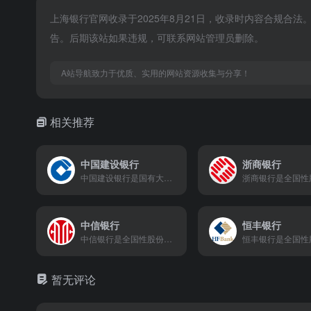
上海银行官网收录于2025年8月21日，收录时内容合规合
告。后期该站如果违规，可联系网站管理员删除。
A站导航致力于优质、实用的网站资源收集与分享！
相关推荐
中国建设银行
浙商银行
中国建设银行是国有大型商业银行，以支持国家重大项目建设起家，凭借“惠懂你”APP和“劳动者港湾”等品牌，为个人与企业提供涵盖住房贷款、普惠金融、财富管理的全面服务，并积极拥抱金融科技，打造“建行生活”生态。
中信银行
恒丰银行
中信银行是全国性股份制商业银行，依托中信集团综合金融优势，以“有温度的财富管理银行”为定位，提供涵盖个人理财、信用卡（动卡空间）、公司金融、交易银行的全面服务，并通过手机银行等智慧平台，为客户提供专业、便捷的金融体验。
暂无评论