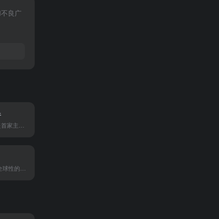
和不良广
行
中国民生银行是首家主要由非公有制企业发起设立的全国性股份制商业银行，以服务民营企业和小微企业为特色，提供涵盖个人金融、公司金融、小微金融、信用卡的综合服务，并通过手机银行等智慧平台，践行“服务大众，情系民生”的使命。
PayPal是一个全球性的在线支付平台，允许个人和企业通过安全的电子钱包进行在线支付、收款和资金转账，广泛用于跨境电商和日常网购。PayPal官网网页版入口是：https://www.paypal.com/