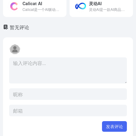
Calicat AI
灵动AI
Calicat是一个AI驱动的一站式产设研协作平台，集原型设计、需求文档、任务管理和AI生成于一体，支持多人实时协作，助力团队高效打造产品。Calicat官网网页版入口是：https://www.calicat.cn/
灵动AI是一款AI商品图生成工具，用户上传商品图后，可一键应用海量场景模板，智能生成高清、逼真的营销场景图，前20张免费。
暂无评论
发表评论