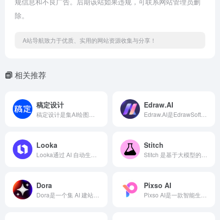
规信息和不良广告。后期该站如果违规，可联系网站管理员删
除。
A站导航致力于优质、实用的网站资源收集与分享！
相关推荐
稿定设计
Edraw.AI
稿定设计是集AI绘图、智能修图与海量商用模板于一体的在线设计平台，助力企业与个人零门槛高效搞定全场景营销视觉创作。稿定设计官网网页版入口地址是：https://www.gaoding.com/
Edraw.AI是EdrawSoft推出的 AI 原生视觉协作平台，支持 210+ 图表类型与 700+ 专业模板，通过“AI 生成 + 智能模板 + 实时协作”，帮助个人与团队高效完成从构思到交付的全流程可视化创作。Edraw.AI官网网页版入口地址是：https://www.edraw.ai/
Looka
Stitch
Looka通过 AI 自动生成 Logo、品牌套件与官网，让非设计师也能在几分钟内拥有专业、统一、可商用的完整品牌形象。Lookag官网网页版入口地址是：https://looka.com/
Stitch 是基于大模型的 Figma 设计转代码工具，能一键将高保真设计稿转化为高质量、可维护的 React/Vue 代码，实现设计与开发的无缝协作。Google Stitch官网网页版入口地址是：https://stitch.withgoogle.com/
Dora
Pixso AI
Dora是一个集 AI 建站、3D 集成、专业动效与零代码响应式布局于一体的下一代网站创作平台，让设计师和创意人无需依赖开发，即可打造媲美顶级 agency 的 3D 交互动画网站。Dora官网网页版入口地址是：https://www.dora.run/
Pixso AI是一款智能生成设计稿工具，通过AI一键实现文本输入到设计稿生成，加速产品创意落地和上线。Pixso AI生成设计稿官网网页版入口地址是：https://ai.pixso.cn